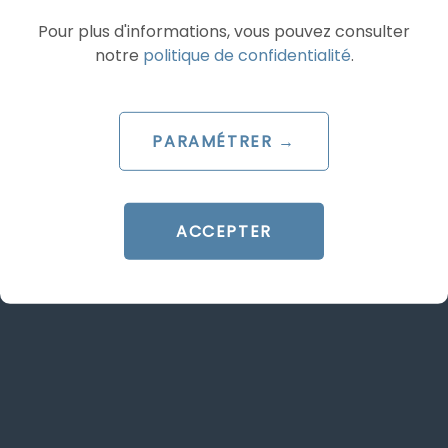
EXPERTS DU
Pour plus d'informations, vous pouvez consulter
MARKETING DIGITAL
notre
politique de confidentialité
.
EN RÉGIE
PARAMÉTRER →
ACCEPTER