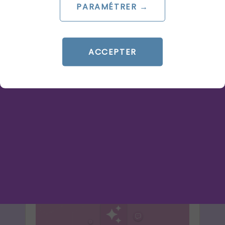
PARAMÉTRER →
ARTICLE DE BLOG
Stratégie GEO : repenser
votre mix-média à l’ère des
ACCEPTER
AI Overviews
Le 29 juillet 2026
par
Saad
LIRE L'ARTICLE
IA
GEA