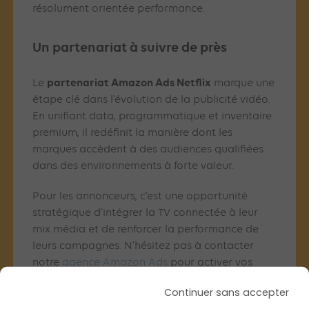
résolument orientée performance.
Un partenariat à suivre de près
partenariat Amazon Ads Netflix
Le
marque une
étape clé dans l’évolution de la publicité vidéo.
En unifiant data, programmatique et inventaire
premium, il redéfinit la manière dont les
marques accèdent à des audiences qualifiées
dans des environnements à forte valeur.
Pour les annonceurs, c’est une opportunité
stratégique d’intégrer la TV connectée à leur
mix média et de renforcer la performance de
leurs campagnes. N’hésitez pas à contacter
notre
agence Amazon Ads
pour activer vos
campagnes Netflix.
Continuer sans accepter