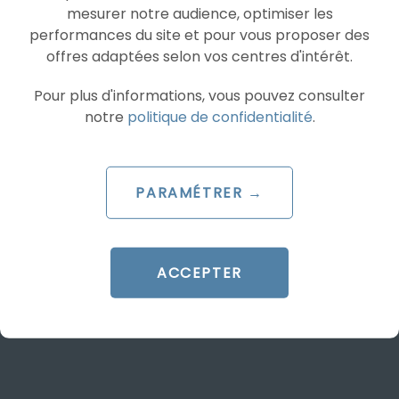
mesurer notre audience, optimiser les
performances du site et pour vous proposer des
offres adaptées selon vos centres d'intérêt.
ARTICLE DE BLOG
Pour plus d'informations, vous pouvez consulter
YouTube ouvre les enchères
notre
politique de confidentialité
.
aux publicités non-
skippables de 30 secondes
PARAMÉTRER →
Le 18 juin 2025
par
Pierre
ACCEPTER
LIRE L'ARTICLE
PROGRAMMATIQUE
YOUTUBE ADS