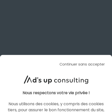
ARTICLE DE BLOG
Amazon Ads et Netflix
s’allient pour l’achat
programmatique
Le 15 octobre 2025
par
Julien
LIRE L'ARTICLE
Continuer sans accepter
PROGRAMMATIQUE
YOUTUBE ADS
Nous respectons votre vie privée !
Nous utilisons des cookies, y compris des cookies
tiers, pour assurer le bon fonctionnement du site,