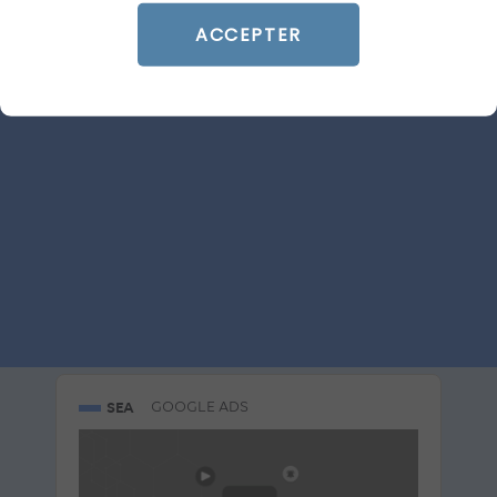
ACCEPTER
ARTICLE DE BLOG
AI Overviews & AI Mode : le
décryptage du lancement
français
Le 20 juillet 2026
par
Guillaume
LIRE L'ARTICLE
SEA
GOOGLE ADS