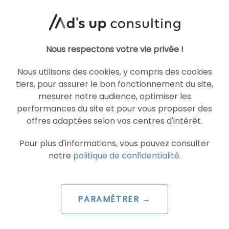
10 agences les plus
performantes
Nous respectons votre vie privée !
Le 5 août 2026
par
Guillaume
Nous utilisons des cookies, y compris des cookies
tiers, pour assurer le bon fonctionnement du site,
LIRE L'ARTICLE
mesurer notre audience, optimiser les
performances du site et pour vous proposer des
offres adaptées selon vos centres d'intérêt.
Pour plus d'informations, vous pouvez consulter
SEA
GOOGLE ADS
notre
politique de confidentialité
.
PARAMÉTRER →