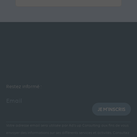
Restez informé :
Email
JE M'INSCRIS
Votre adresse email sera utilisée par Ad’s up Consulting aux fins de vous
envoyer des informations sur ses différents services et activités.
Consultez