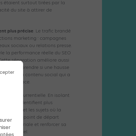
s étaient surtout tirées par la
cité du site à attirer de
ent plus précise
. Le trafic brandé
 actions marketing : campagnes
eaux sociaux ou relations presse.
vèle la performance réelle du SEO
Cette séparation améliore aussi
euvent comprendre si une hausse
cepter
ne TV, d’un contenu social qui a
 SEO efficace.
nalyse concurrentielle. En isolant
 marques identifient plus
faiblesses et les sujets où la
. C’est un point de départ
ssurer
égie éditoriale et renforcer sa
miser
ort potentiel.
aptées