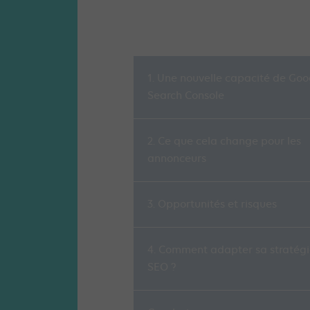
1. Une nouvelle capacité de Goo
Search Console
2. Ce que cela change pour les
annonceurs
3. Opportunités et risques
4. Comment adapter sa stratégi
SEO ?