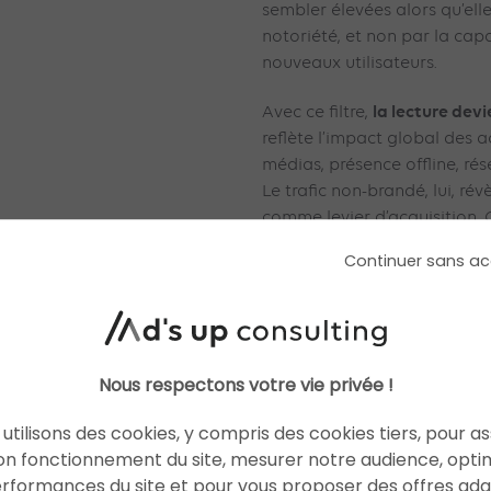
sembler élevées alors qu’elle
notoriété, et non par la capa
nouveaux utilisateurs.
la lecture devi
Avec ce filtre,
reflète l’impact global des
médias, présence offline, rés
Le trafic non-brandé, lui, ré
comme levier d’acquisition. 
l’attribution. Les équipes p
Continuer sans ac
de trafic vient d’une campag
buzzé ou d’une optimisation
L’outil facilite également l’a
les requêtes génériques, les
Nous respectons votre vie privée !
facilement leurs forces, leurs 
concurrence prend l’avantage
utilisons des cookies, y compris des cookies tiers, pour a
solide pour repenser sa strat
on fonctionnement du site, mesurer notre audience, opti
présence sur les requêtes à f
erformances du site et pour vous proposer des offres ad