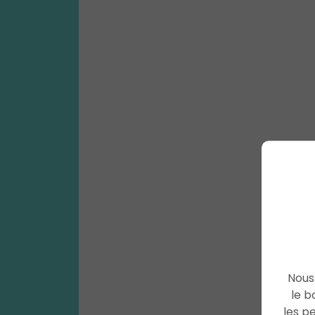
Nous 
le b
les p