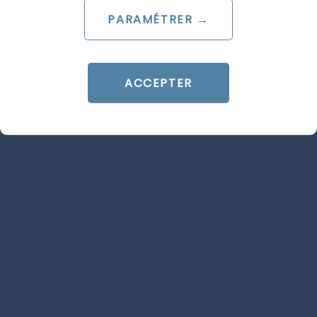
avec les nouveaux Dynamic Overlays ?
PARAMÉTRER →
N’hésitez pas à contacter notre
agence Social
Ads
et booster vos performances publicitaires
sur Meta !
ACCEPTER
Articles similaires
SOCIAL ADS
SOCIAL ADS