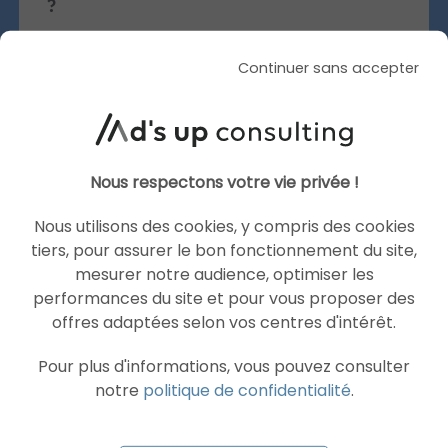
?
Même si cette nouveauté n’est pas une
Continuer sans accepter
révolution, elle s’inscrit dans une tendance de
plus contextuelles,
fond : rendre les publicités
plus dynamiques et plus performantes.
C’est un
petit ajout qui, bien utilisé, peut vraiment faire
Nous respectons votre vie privée !
la différence dans vos résultats.
Nous utilisons des cookies, y compris des cookies
Ainsi, les Dynamic Overlays offrent une réponse
tiers, pour assurer le bon fonctionnement du site,
directe à deux défis majeurs :
mesurer notre audience, optimiser les
La saturation des fils d’actualité
: chaque
performances du site et pour vous proposer des
annonce doit se démarquer rapidement.
offres adaptées selon vos centres d'intérêt.
La recherche de ROI :
chaque clic compte,
Pour plus d'informations, vous pouvez consulter
chaque amélioration visuelle peut peser
notre
politique de confidentialité
.
dans la conversion.
Envie d’optimiser vos campagnes Advantage+