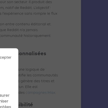
our son secteur. Il produit des
 natif de Reddit. L’objectif :
s l’expérience sans rompre le flux
tion entre contenu éditorial et
que Reddit n’a jamais
a communauté historiquement
ires personnalisées
cepter
repose sur une logique de
e : l’IA identifie les communautés
nents, puis génère des titres et
tés à chacun. Elle est
s le cadre des
campagnes Max
.
ssurer
miser
(disponibilité
aptées