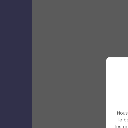
Nous 
le b
les p