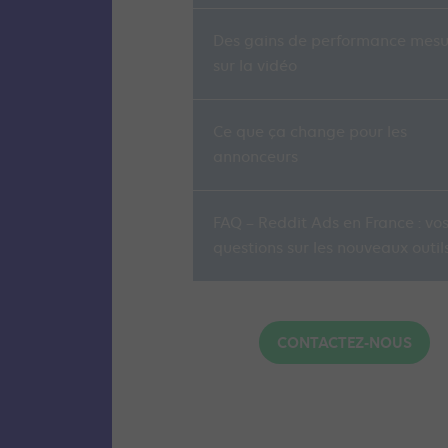
Des gains de performance mesu
sur la vidéo
Ce que ça change pour les
annonceurs
FAQ – Reddit Ads en France : vo
questions sur les nouveaux outil
CONTACTEZ-NOUS