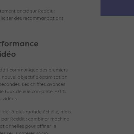
tement ancré sur Reddit :
lliciter des recommandations
erformance
vidéo
Reddit communique des premiers
un nouvel objectif d’optimisation
secondes. Les chiffres avancés
r le taux de vue complète, +71 %
 vidéos.
lider à plus grande échelle, mais
rise par Reddit : combiner machine
tionnelles pour affiner le
s seuls critères socio-