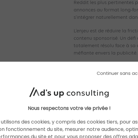
Reddit les plus pertinentes p
annonces au format long-form,
s’intégrer naturellement dan
L’enjeu est de réduire la fric
contenu sponsorisé. Un défi 
totalement résolu face à s
méfiante envers la publicité.
Créations publicita
Continuer sans ac
(bêta)
La deuxième fonctionnalité 
personnalisation contextuell
et segments d’audience perti
Nous respectons votre vie privée !
des variations visuelles adap
actuellement disponible dan
utilisons des cookies, y compris des cookies tiers, pour a
on fonctionnement du site, mesurer notre audience, opti
Redditor Highlights 
erformances du site et pour vous proposer des offres ad