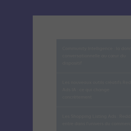
Community Intelligence : la don
conversationnelle au cœur du
dispositif
Les nouveaux outils créatifs Red
Ads IA : ce qui change
concrètement
Les Shopping Listing Ads : Redd
entre dans l'univers du commer