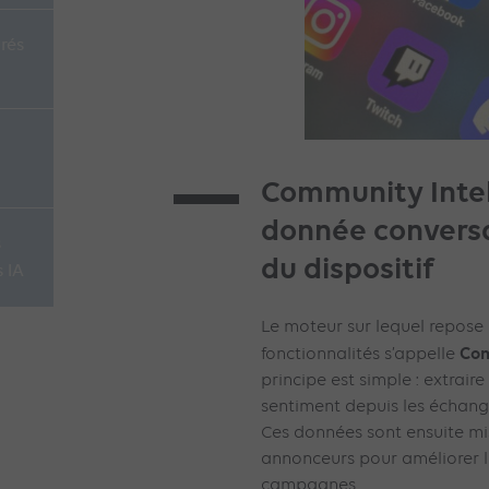
rés
Community Intell
donnée conversa
s
du dispositif
s IA
Le moteur sur lequel repose 
Com
fonctionnalités s’appelle
principe est simple : extrair
sentiment depuis les échan
Ces données sont ensuite mi
annonceurs pour améliorer l
campagnes.