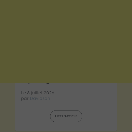
ARTICLE DE BLOG
TikTok lance Agentic Hub :
les AI Skills qui redéfinissent
le pilotage Ads
Le 8 juillet 2026
par
Davidson
LIRE L'ARTICLE