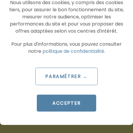
Nous utilisons des cookies, y compris des cookies
tiers, pour assurer le bon fonctionnement du site,
mesurer notre audience, optimiser les
performances du site et pour vous proposer des
ARTICLE DE BLOG
offres adaptées selon vos centres d'intérêt.
TikTok améliore sa création
Pour plus d'informations, vous pouvez consulter
vidéo par IA avec Dreamina
notre
politique de confidentialité
.
Seedance 2.5
Le 4 août 2026
par
Davidson
PARAMÉTRER →
LIRE L'ARTICLE
ACCEPTER
SOCIAL ADS
TIKTOK ADS