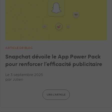
MICROSOFT ADS
INSTAGRAM ADS
TRACKING
TIKTOK ADS
YOUTUBE ADS
PINTEREST ADS
IA
FORMATION
ARTICLE DE BLOG
SNAPCHAT ADS
AMAZON ADS
Snapchat dévoile le App Power Pack
pour renforcer l’efficacité publicitaire
DISPLAY & RTB
PROGRAMMATIQUE
Le 3 septembre 2025
par
Julien
LINKEDIN ADS
GOOGLE ANALYTICS
LIRE L'ARTICLE
UNCATEGORIZED
GEO
WAZE ADS