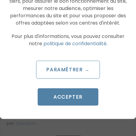
tiers, pour assurer le bon fonctionnement du site,
mesurer notre audience, optimiser les
performances du site et pour vous proposer des
offres adaptées selon vos centres d'intérêt.
Pour plus d'informations, vous pouvez consulter
notre
politique de confidentialité
.
PARAMÉTRER →
ARTICLE DE BLOG
Nouveauté Snapchat Ads : prenez la
tête grâce au format First Commercial
ACCEPTER
!
Le 19 mai 2020
par
Davidson