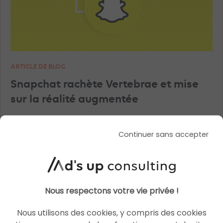
ARTICLE DE BLOG
Snapchat rachète Vertebrae et mise
sur la réalité augmentée
Le 28 juillet 2021
par
Pierre
Continuer sans accepter
LIRE L'ARTICLE
Nous respectons votre vie privée !
SOCIAL ADS
SNAPCHAT ADS
Nous utilisons des cookies, y compris des cookies