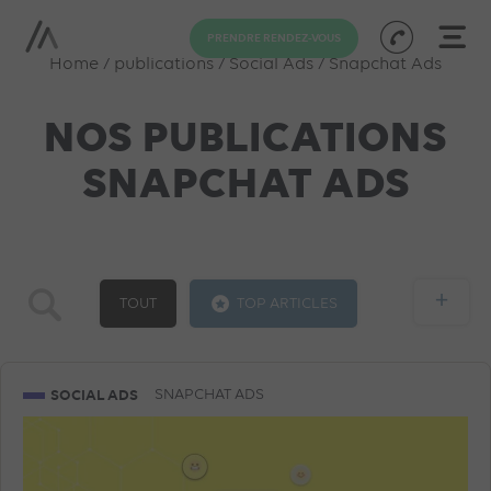
PRENDRE RENDEZ-VOUS
Home
/
publications
/
Social Ads
/
Snapchat Ads
NOS PUBLICATIONS
SNAPCHAT ADS
+
TOUT
TOP ARTICLES
GOOGLE ADS
SOCIAL ADS
SEA
SOCIAL ADS
SNAPCHAT ADS
FACEBOOK ADS
SHOPPING ADS
SEO