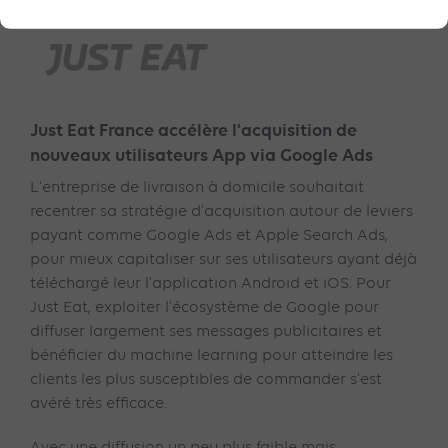
Just Eat France accélère l'acquisition de
nouveaux utilisateurs App via Google Ads
L'entreprise de livraison à domicile souhaitait
recentrer sa stratégie d'acquisition autour de leviers
payant comme Google Ads et Apple Search Ads,
pour mieux capitaliser sur ses utilisateurs ayant déjà
téléchargé leur l'application Android et iOS. Pour
Just Eat, exploiter l'écosystème de Google pour
diffuser largement ses messages publicitaires et
bénéficier du machine learning pour atteindre les
clients les plus susceptibles de commander s'est
avéré très efficace.
Avec une diffusion un peu plus faible mais