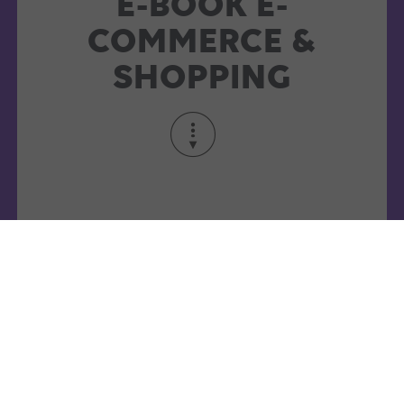
E-BOOK E-
COMMERCE &
SHOPPING
Comment structurer votre flux
produit pour booster vos
campagnes e-commerce en 2026 ?
Mauvais titres, GTIN absents, segmentation
trop large… Et si votre flux produit freinait