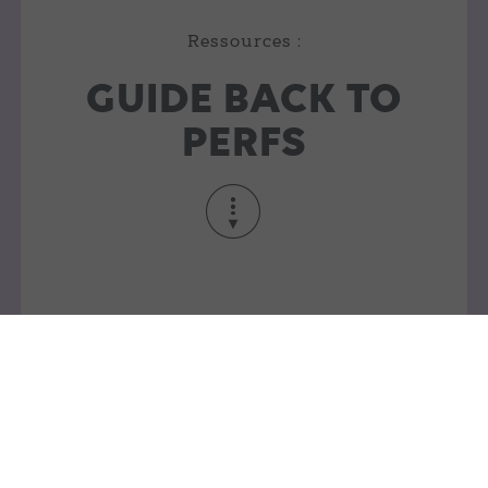
Ressources :
GUIDE BACK TO
PERFS
Boostez vos performances en prévision de la Peak
Season !
La fin d’année est une période fondamentale