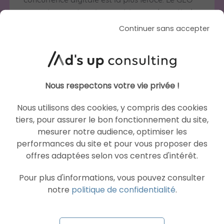
concurrence digitale est la plus féroce. Le GEO
permet aux entreprises parisiennes de sortir du
flux massif de liens pour devenir la réponse
Continuer sans accepter
unique suggérée par l’IA aux décideurs pressés
de la capitale.
Comment accompagnez-vous les entreprises de
Paris 11 et de l’Île-de-France ?
Nous respectons votre vie privée !
Depuis nos bureaux au 103 Boulevard de
Charonne, nous offrons une proximité
Nous utilisons des cookies, y compris des cookies
stratégique. Nous comprenons l’agilité
tiers, pour assurer le bon fonctionnement du site,
nécessaire au marché parisien pour adapter
mesurer notre audience, optimiser les
vos contenus en temps réel aux évolutions de la
performances du site et pour vous proposer des
SGE.
offres adaptées selon vos centres d'intérêt.
Le GEO est-il efficace pour les recherches
Pour plus d'informations, vous pouvez consulter
géolocalisées dans Paris ?
notre
politique de confidentialité
.
Oui, car les IA intègrent désormais des
paramètres de proximité. Le GEO permet
d’optimiser votre autorité pour que, lors d’une