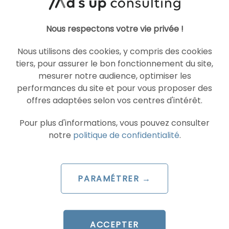
IA
IA
Nous respectons votre vie privée !
Nous utilisons des cookies, y compris des cookies
tiers, pour assurer le bon fonctionnement du site,
mesurer notre audience, optimiser les
performances du site et pour vous proposer des
offres adaptées selon vos centres d'intérêt.
Pour plus d'informations, vous pouvez consulter
ARTICLE DE BLOG
notre
politique de confidentialité
.
Stratégie GEO : repenser
votre mix-média à l’ère des
AI Overviews
PARAMÉTRER →
Le 29 juillet 2026
par
Saad
ACCEPTER