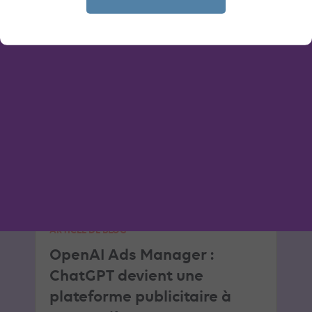
LIRE L'ARTICLE
IA
GEA
ARTICLE DE BLOG
OpenAI Ads Manager :
ChatGPT devient une
plateforme publicitaire à