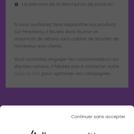
La précision de la description de produits ;
…
Si vous souhaitez faire apparaître vos produits
sur Perplexity, il faudra donc fournir un
maximum de détails sans oublier de récolter de
nombreux avis clients.
Vous souhaitez engager les consommateurs sur
d’autres canaux, n’hésitez pas à contacter notre
agence SEA
pour optimiser vos campagnes.
Articles similaires
Continuer sans accepter