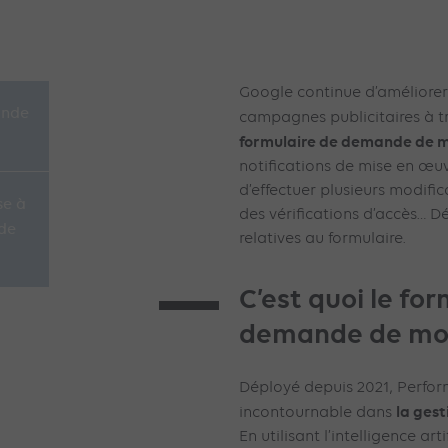
Google continue d’améliorer l
ande
campagnes publicitaires à t
formulaire de demande de m
notifications de mise en œuvr
d’effectuer plusieurs modifica
se à
des vérifications d’accès… 
de
relatives au formulaire.
C’est quoi le fo
demande de mod
Déployé depuis 2021, Perfor
la ges
incontournable dans
En utilisant l’intelligence art