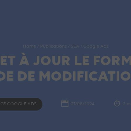
Home
/
Publications
/
SEA
/
Google Ads
T À JOUR LE FORM
E DE MODIFICATI
CE GOOGLE ADS
27/08/2024
2 m