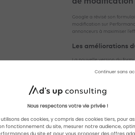
de modificatio
Google a révisé son formula
modification sur Performance 
annonceurs à maximiser l’ef
Les améliorations d
La nouvelle version du for
modification PMax contient p
Continuer sans ac
Une notification de mise
avoir rempli le formulair
notification les informa
modifications peut contr
Nous respectons votre vie privée !
mise en œuvre.
La vérification de l’accè
utilisons des cookies, y compris des cookies tiers, pour a
aider les utilisateurs à 
on fonctionnement du site, mesurer notre audience, opti
autorisations de compte, 
erformances du site et pour vous proposer des offres ad