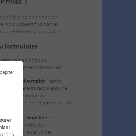
n PMax
?
ire officiel de demande de
Max. L’objectif : aider les
ficacité de leurs campagnes.
u formulaire
mulaire de demande de
lusieurs améliorations clés. :
cepter
 en œuvre plus rapide
: après
e, les annonceurs reçoivent une
nt que la demande de
ibuer à accélérer le processus de
s au compte simplifiée
: pour
ssurer
mieux comprendre les
miser
le formulaire inclut des
aptées