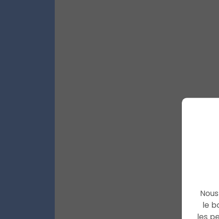
Nous 
le b
les p