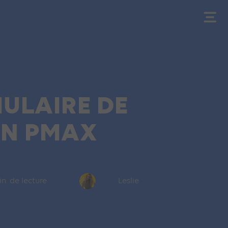
ULAIRE DE
ON PMAX
in. de lecture
Leslie