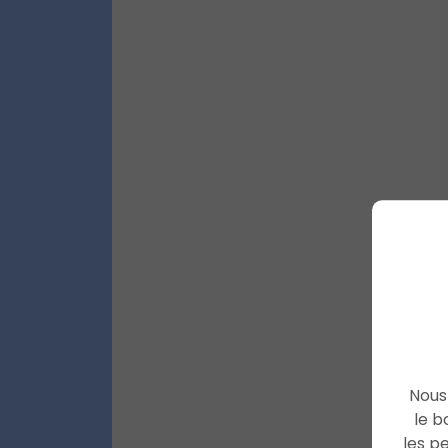
Nous 
le b
les p