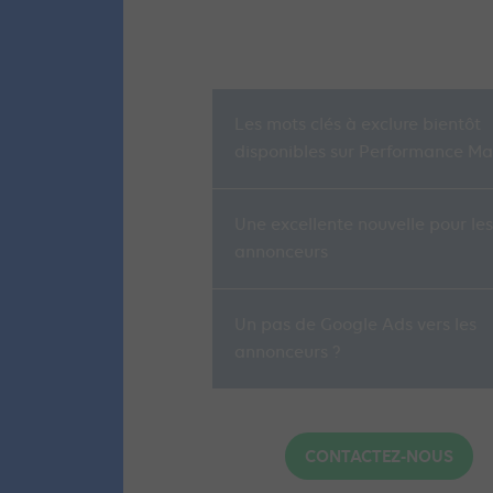
Les mots clés à exclure bientôt
disponibles sur Performance Ma
Une excellente nouvelle pour les
annonceurs
Un pas de Google Ads vers les
annonceurs ?
CONTACTEZ-NOUS