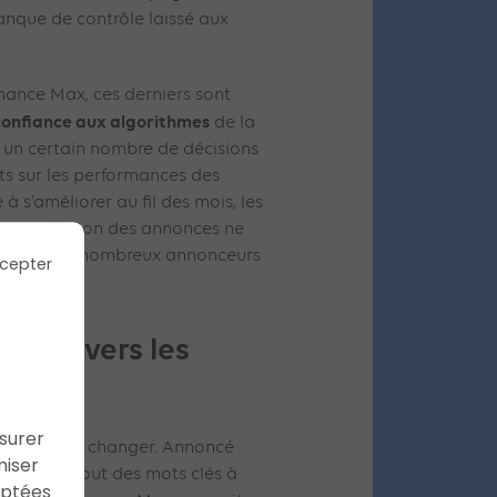
nque de contrôle laissé aux
ance Max, ces derniers sont
 confiance aux algorithmes
de la
r un certain nombre de décisions
rts sur les performances des
s’améliorer au fil des mois, les
e la diffusion des annonces ne
es selon de nombreux annonceurs
cepter
e Ads vers les
ssurer
 en train de changer. Annoncé
miser
2024, l’ajout des mots clés à
aptées