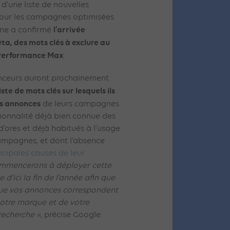
 d’une liste de nouvelles
pour les campagnes optimisées
l’arrivée
aine a confirmé
ta, des mots clés à exclure au
 Performance Max
.
onceurs auront prochainement
iste de mots clés sur lesquels ils
es annonces
de leurs campagnes
ionnalité déjà bien connue des
’ores et déjà habitués à l’usage
 campagnes, et dont l’absence
incipales causes de leur
mmencerons à déployer cette
d’ici la fin de l’année afin que
que vos annonces correspondent
votre marque et de votre
recherche »
, précise Google.