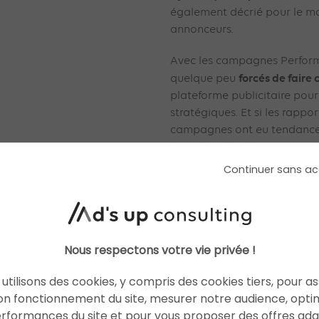
également décrié pour le ma
annonceurs.
Avec les campagnes Perform
forcés de faire
quelque peu
plateforme publicitaire pou
stratégiques. Et si les rappo
campagnes ont eu tendance à 
données délivrées au sujet d
sont toujours pas suffisant
Continuer sans ac
encore réticents.
Un pas de Googl
annonceurs ?
Nous respectons votre vie privée !
utilisons des cookies, y compris des cookies tiers, pour a
Mais la donne est peut-être
on fonctionnement du site, mesurer notre audience, opti
durant ce mois de septembre 
erformances du site et pour vous proposer des offres ad