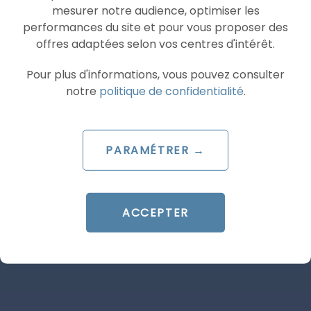
mesurer notre audience, optimiser les
performances du site et pour vous proposer des
offres adaptées selon vos centres d'intérêt.
Pour plus d'informations, vous pouvez consulter
notre
politique de confidentialité
.
N’hésitez pas à contactez un membre de
PARAMÉTRER →
l’équipe Ad’s up directement pour avoir plus
d’informations sur cette mise à jour et sur
l’implication pour vos campagnes vidéos.
ACCEPTER
Articles similaires