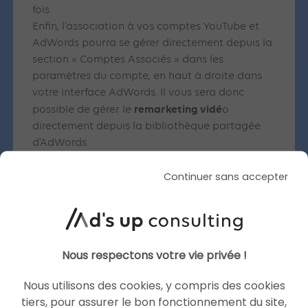
fois.
Enfin, l’association à vos comptes YouTube et
AdWords pourra se gérer directement depuis la
section « Comptes Associés » dans les
paramètres du compte, en haut à droite dans
votre interface AdWords. Il vous sera donc
remarketing vidé
possible de gérer le
o
directement depuis la bibliothèque partagée
d’AdWords.
Pour plus d’informations sur cette mise à jour,
Continuer sans accepter
retrouvez ici la vidéo de présentation de
Google (en anglais sous-titré) :
Nous respectons votre vie privée !
Nous utilisons des cookies, y compris des cookies
tiers, pour assurer le bon fonctionnement du site,