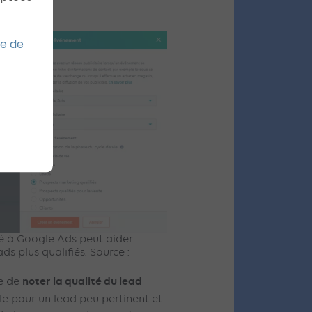
ue de
ié à Google Ads peut aider
ds plus qualifiés. Source :
noter la qualité du lead
le de
ble pour un lead peu pertinent et