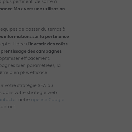
 plus pertinent, de sorte à
mance Max vers une utilisation
 équipes de passer du temps à
es informations sur la pertinence
investir des coûts
cepter l’idée d’
apprentissage des campagnes
,
 optimiser efficacement.
pagnes bien paramétrées, la
tre bien plus efficace.
ur votre stratégie SEA ou
 dans votre stratégie web-
ontacter
notre
agence Google
contact.