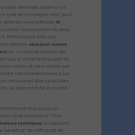
a qualité des leads obtenus via
 ce type de campagne n’est, pour
la
e détecter avec précision
 et surtout la propension du lead
ent. Performance Max sait
sans pour autant
eads obtenus,
erti
sur un second objectif des
Max loge à la même enseigne les
uturs clients, et ceux validés par
s’avère très problématique pour
leurs campagnes être optimisées
té, au détriment de la qualité
er Performance Max lorsqu’on
s pour notre campagne ? Pas
lusieurs techniques
qui peuvent
bénéficier de l’efficacité de