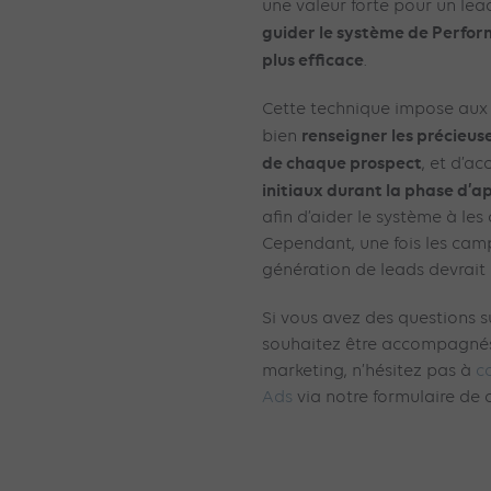
une valeur forte pour un lead
guider le système de Perfor
plus efficace
.
Cette technique impose aux
renseigner les précieus
bien
de chaque prospect
, et d’ac
initiaux durant la phase d’
afin d’aider le système à les
Cependant, une fois les cam
génération de leads devrait ê
Si vous avez des questions s
souhaitez être accompagnés
marketing, n’hésitez pas à
c
Ads
via notre formulaire de 