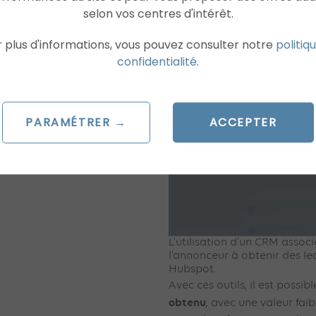
campagnes.
selon vos centres d'intérêt.
 plus d'informations, vous pouvez consulter notre
politiq
confidentialité
.
PARAMÉTRER →
ACCEPTER
L’utilisation d’un CRM assoc
l’annonceur à obtenir des lea
Hubspot.
Avec ces outils, il est possib
obtenu
, avec une valeur fai