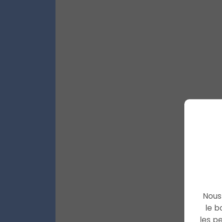
Nous 
le b
les p