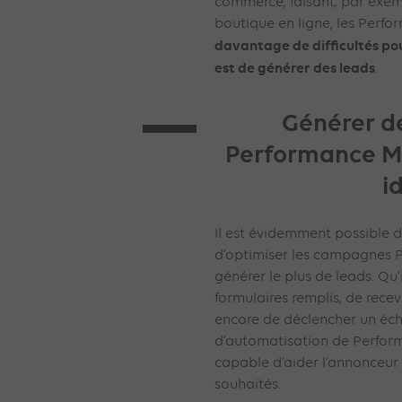
commerce, faisant, par exem
boutique en ligne, les Perf
davantage de difficultés pou
est de générer des leads
.
Générer d
Performance M
i
Il est évidemment possible
d’optimiser les campagnes 
générer le plus de leads. Qu’i
formulaires remplis, de rece
encore de déclencher un écha
d’automatisation de Perform
capable d’aider l’annonceur 
souhaités.