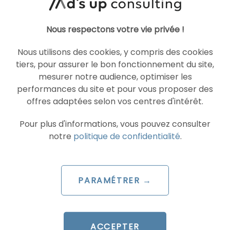
par
Guillaume
Nous respectons votre vie privée !
LIRE L'ARTICLE
Nous utilisons des cookies, y compris des cookies
tiers, pour assurer le bon fonctionnement du site,
mesurer notre audience, optimiser les
performances du site et pour vous proposer des
SEA
GOOGLE ADS
offres adaptées selon vos centres d'intérêt.
Pour plus d'informations, vous pouvez consulter
notre
politique de confidentialité
.
PARAMÉTRER →
ARTICLE DE BLOG
Video campaign groups :
ACCEPTER