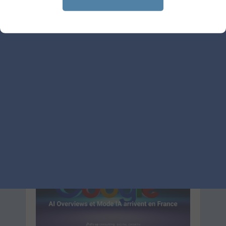
Google Ads coordonne reach
et fréquence sur YouTube
Le 16 juillet 2026
par
Guillaume
LIRE L'ARTICLE
SEA
GOOGLE ADS