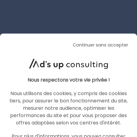
SEA
SEA
Continuer sans accepter
Nous respectons votre vie privée !
ARTICLE DE BLOG
Meilleure agence Google Ads
Nous utilisons des cookies, y compris des cookies
en 2026 : le comparatif des
tiers, pour assurer le bon fonctionnement du site,
mesurer notre audience, optimiser les
10 agences les plus
performances du site et pour vous proposer des
performantes
offres adaptées selon vos centres d'intérêt.
Le 5 août 2026
Pour plus d'informations, vous pouvez consulter