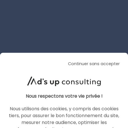
ARTICLE DE BLOG
AI Overviews & AI Mode : le
décryptage du lancement
français
Continuer sans accepter
Le 20 juillet 2026
par
Guillaume
LIRE L'ARTICLE
Nous respectons votre vie privée !
Nous utilisons des cookies, y compris des cookies
SEA
tiers, pour assurer le bon fonctionnement du site,
GOOGLE ADS
mesurer notre audience, optimiser les