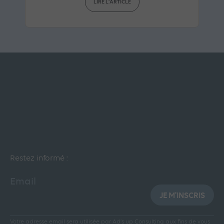
LIRE L'ARTICLE
Restez informé :
Email
JE M'INSCRIS
Votre adresse email sera utilisée par Ad’s up Consulting aux fins de vous