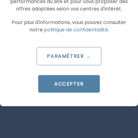
performances du site et pour vous proposer des
offres adaptées selon vos centres d'intérêt.
Pour plus d'informations, vous pouvez consulter
notre
politique de confidentialité
.
ARTICLE DE BLOG
PARAMÉTRER →
Video campaign groups :
Google Ads coordonne reach
et fréquence sur YouTube
ACCEPTER
Le 16 juillet 2026
par
Guillaume
LIRE L'ARTICLE