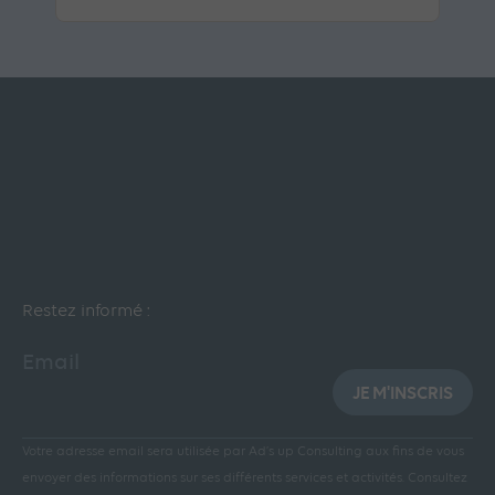
Restez informé :
Email
JE M'INSCRIS
Votre adresse email sera utilisée par Ad’s up Consulting aux fins de vous
envoyer des informations sur ses différents services et activités.
Consultez