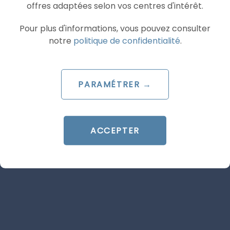
offres adaptées selon vos centres d'intérêt.
Articles similaires
Pour plus d'informations, vous pouvez consulter
notre
politique de confidentialité
.
SEA
SEA
PARAMÉTRER →
ACCEPTER
ARTICLE DE BLOG
Meilleure agence Google Ads
en 2026 : le comparatif des