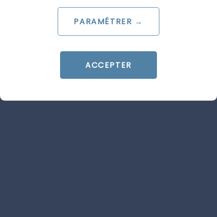
statut parental
PARAMÉTRER →
Le 23 juin 2014
par
Guillaume
LIRE L'ARTICLE
ACCEPTER
TRACKING
TRACKING
ARTICLE DE BLOG