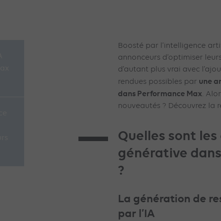
Boosté par l’intelligence art
A
annonceurs d’optimiser leurs
Max
d’autant plus vrai avec l’ajo
une am
rendues possibles par
dans Performance Max
. Alo
nouveautés ? Découvrez la r
ce
Quelles sont les 
urs
générative dan
?
La génération de re
par l’IA