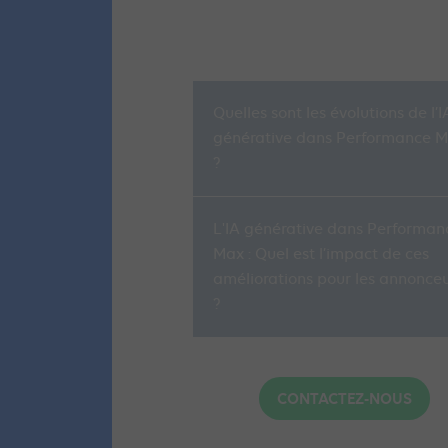
Quelles sont les évolutions de l’I
générative dans Performance 
?
L'IA générative dans Performan
Max : Quel est l’impact de ces
améliorations pour les annonce
?
CONTACTEZ-NOUS