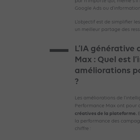
par n’importe qui, même s’i
Google Ads ou d’informations
L’objectif est de simplifier le
un meilleur partage des res
L’IA générative
Max :
Quel est l
améliorations p
?
Les améliorations de l’intelli
Performance Max ont pour o
créatives de la plateforme.
la performance des campagne
chiffre :