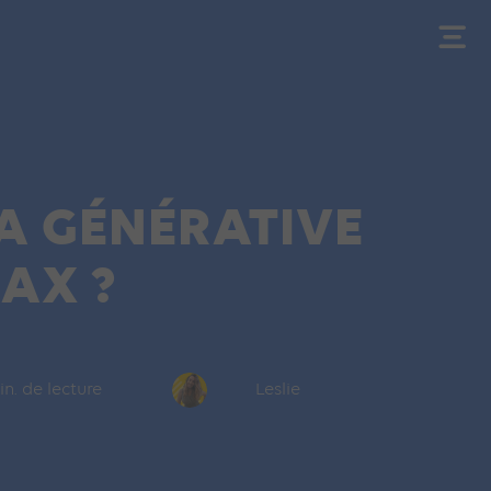
A GÉNÉRATIVE
AX ?
in. de lecture
Leslie