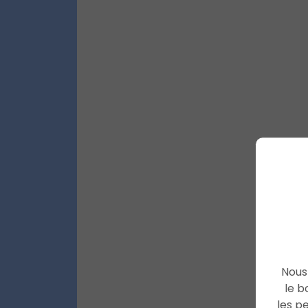
Nous 
le b
les p