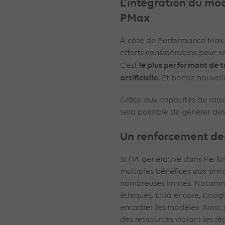
L’intégration du mo
PMax
À côté de Performance Max,
efforts considérables pour 
le plus performant de t
C’est
artificielle.
Et bonne nouvelle
Grâce aux capacités de rais
sera possible de générer des 
Un renforcement de
Si l’IA générative dans Per
multiples bénéfices aux anno
nombreuses limites. Notamm
éthiques. Et là encore, Googl
encadrer les modèles. Ainsi, 
des ressources violant les r