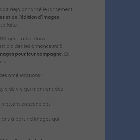
vait déjà annoncé le lancement
s et de l’édition d’images
ose faite.
l’IA générative dans
f est d’aider les annonceurs à
’images pour leur campagne
. Et
ics.
ces améliorations :
yle de vie qui montrent des
s mettant en scène des
ions à partir d’images qui