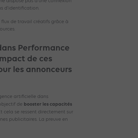
l ne dispose pas d’une connexion
 d’identification.
s flux de travail créatifs grâce à
sources.
 dans Performance
’impact de ces
our les annonceurs
gence artificielle dans
booster les capacités
bjectif de
Et cela se ressent directement sur
s publicitaires. La preuve en