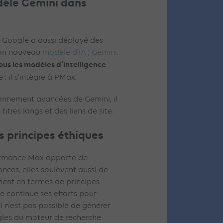
dèle Gemini dans
 Google a aussi déployé des
son nouveau
modèle d’IA ; Gemini
.
ous les modèles d’intelligence
 ; il s’intègre à PMax.
onnement avancées de Gemini, il
titres longs et des liens de site.
s principes éthiques
formance Max apporte de
nces, elles soulèvent aussi de
ent en termes de principes
e continue ses efforts pour
il n’est pas possible de générer
ègles du moteur de recherche