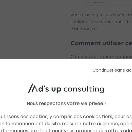
Vous n’avez plus qu’à sélecti
similaires que vous souhaite
d’annonces !
Comment utiliser ces
Comme vous l’aurez compris,
possibilité d’augmenter votre
Continuer sans ac
él
annonces à une audience
tirer profit du similar users
segmenter finement
de
vos 
Suite à cela les listes d’audi
précises et par conséquent 
Nous respectons votre vie privée !
votre campagne sera bien me
utilisons des cookies, y compris des cookies tiers, pour a
on fonctionnement du site, mesurer notre audience, opti
erformances du site et pour vous proposer des offres ad