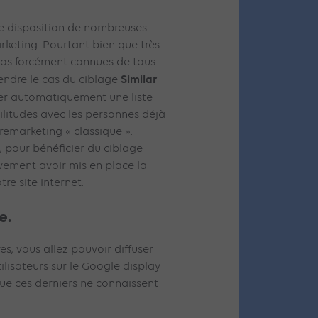
 disposition de nombreuses
arketing. Pourtant bien que très
 pas forcément connues de tous.
Similar
rendre le cas du ciblage
rer automatiquement une liste
militudes avec les personnes déjà
remarketing « classique ».
 pour bénéficier du ciblage
tivement avoir mis en place la
re site internet.
e.
s, vous allez pouvoir diffuser
ilisateurs sur le Google display
ue ces derniers ne connaissent