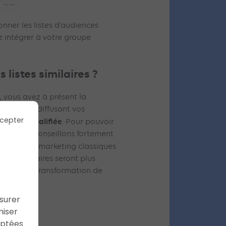
onner les listes d’audiences
z intégrer à votre groupe
 listes similaires ?
 vous avez à présent la
 trafic en diffusant vos
cepter
argie
qualifiée
et
. Pour pouvoir
, nous vous conseillons fortement
listes de remarketing classiques.
ences similaires seront plus
le taux de transformation de
illeur !
ssurer
miser
aptées