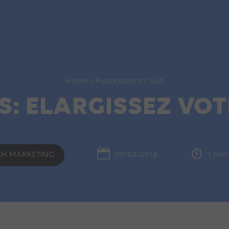
Home
/
Publications
/
SEA
S: ELARGISSEZ VOT
CH MARKETING
09/04/2014
1 min.