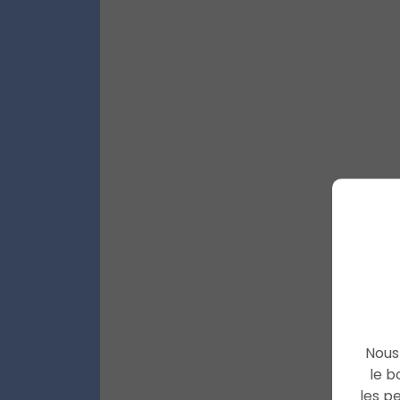
Nous 
le b
les p