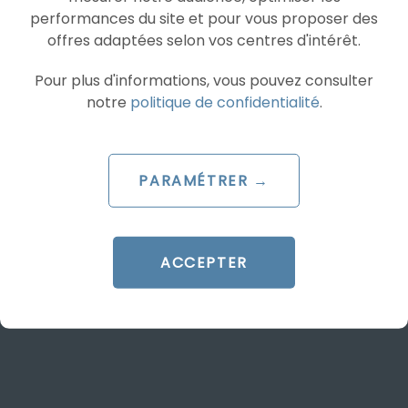
performances du site et pour vous proposer des
offres adaptées selon vos centres d'intérêt.
ARTICLE DE BLOG
Pour plus d'informations, vous pouvez consulter
Google met en place un
notre
politique de confidentialité
.
comparateur de prix sur
Google Shopping
PARAMÉTRER →
Le 22 juillet 2015
par
Andrea
LIRE L'ARTICLE
ACCEPTER
SEA
SHOPPING ADS