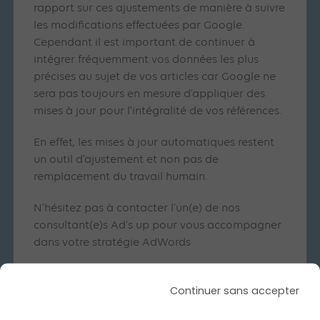
rapport sur ces ajustements de manière à suivre
les modifications effectuées par Google.
Cependant il est important de continuer à
intégrer fréquemment vos données les plus
précises au sujet de vos articles car Google ne
sera pas toujours en mesure d’appliquer des
mises à jour pour l’intégralité de vos références.
En effet, les mises à jour automatiques restent
un outil d’ajustement et non pas de
remplacement du travail humain.
N’hésitez pas à contacter l’un(e) de nos
consultant(e)s Ad’s up pour vous accompagner
dans votre stratégie AdWords
Continuer sans accepter