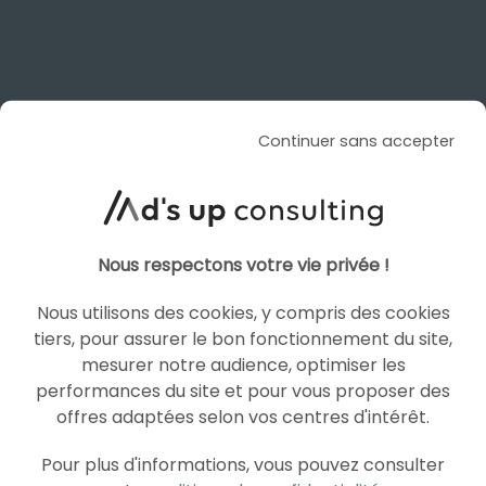
SEA
SHOPPING ADS
Continuer sans accepter
Nous respectons votre vie privée !
Nous utilisons des cookies, y compris des cookies
tiers, pour assurer le bon fonctionnement du site,
ARTICLE DE BLOG
mesurer notre audience, optimiser les
Quels sont les avantages du
performances du site et pour vous proposer des
rapport de visibilité dans le
offres adaptées selon vos centres d'intérêt.
Google Merchant Center ?
Pour plus d'informations, vous pouvez consulter