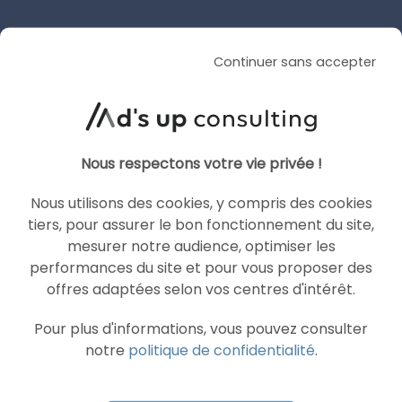
Continuer sans accepter
ARTICLE DE BLOG
Meilleure agence Google Ads
en 2026 : le comparatif des
Nous respectons votre vie privée !
10 agences les plus
Nous utilisons des cookies, y compris des cookies
performantes
tiers, pour assurer le bon fonctionnement du site,
mesurer notre audience, optimiser les
Le 5 août 2026
par
Guillaume
performances du site et pour vous proposer des
offres adaptées selon vos centres d'intérêt.
LIRE L'ARTICLE
Pour plus d'informations, vous pouvez consulter
notre
politique de confidentialité
.