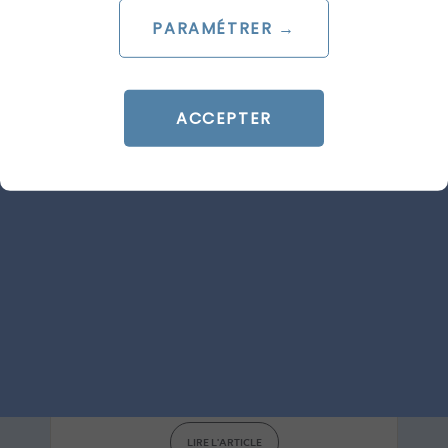
SEA
GOOGLE ADS
PARAMÉTRER →
ACCEPTER
ARTICLE DE BLOG
AI Overviews & AI Mode : le
décryptage du lancement
français
Le 20 juillet 2026
par
Guillaume
LIRE L'ARTICLE