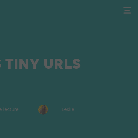
 TINY URLS
e lecture
Leslie