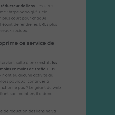
réducteur de liens.
Les URLs
e : https://goo.gl/*. Cela
en plus court pour chaque
if étant de rendre les URLs plus
réseaux sociaux.
pprime ce service de
: les
ntervient suite à un constat
 moins en moins de trafic
. Plus
x n’ont eu aucune activité au
 Alors pourquoi continuer à
fonctionne pas ? Le géant du web
ifiant son maintien, il a donc
me de réduction des liens ne va