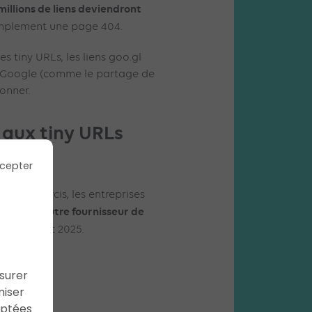
millions de liens deviendront
 simplement une page 404.
es tiny URLs, les liens goo.gl
s Google (comme le partage de
ionner.
 aux tiny URLs
cepter
ens raccourcis, les entreprises
 vers un autre fournisseur de
t le 25 août 2025.
ssurer
miser
aptées