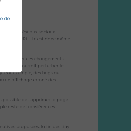
ue de
upart des réseaux sociaux
uction d’URL. Il n’est donc même
site externe.
nt de réaliser ces changements
stitielle pourrait perturber le
.gl. Par exemple, des bugs au
ou un affichage erroné des
ours possible de supprimer la page
mple reste de transférer ces
natives proposées, la fin des tiny