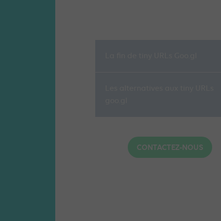
La fin de tiny URLs Goo.gl
Les alternatives aux tiny URLs
goo.gl
CONTACTEZ-NOUS