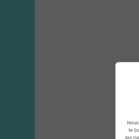
Nous 
le b
les p