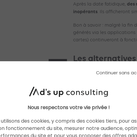
des 
Après la date fatidique,
inopérants
. Ils afficheront
Bon à savoir : malgré la fin d
générés via les application
cartes) continueront à fonct
Les alternatives
goo.gl
Continuer sans ac
Pour faire face à la fin des li
transférer
sont invitées à les
réduction d’URL
. Et ce, avan
Nous respectons votre vie privée !
En voici quelques-uns :
utilisons des cookies, y compris des cookies tiers, pour a
on fonctionnement du site, mesurer notre audience, opti
Goo.by ;
erformances du site et pour vous proposer des offres ad
bitly.com ;