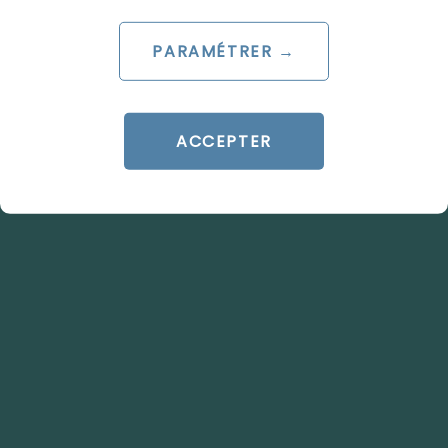
PARAMÉTRER →
ACCEPTER
ARTICLE DE BLOG
Quelle agence SEO choisir
pour être premier sur Google
?
Le 23 juin 2026
par
Nicolas
LIRE L'ARTICLE