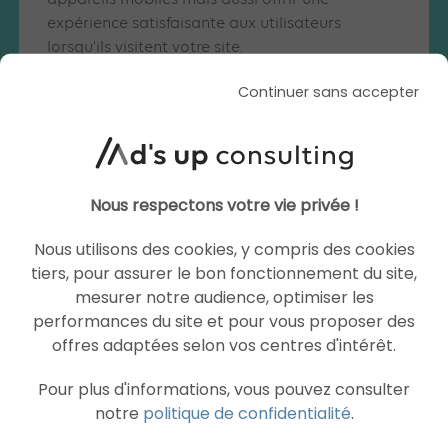
appareils mobiles mais aussi offrir une
expérience satisfaisante aux utilisateurs
lorsqu’ils visitent votre site.
Continuer sans accepter
Si vous avez des questions sur votre stratégie
SEO ou souhaitez être accompagnés dans
votre stratégie web-marketing, n’hésitez pas
à
contacter
notre
agence SEO
via notre
formulaire de contact.
Nous respectons votre vie privée !
Nous utilisons des cookies, y compris des cookies
tiers, pour assurer le bon fonctionnement du site,
mesurer notre audience, optimiser les
Articles similaires
performances du site et pour vous proposer des
offres adaptées selon vos centres d'intérêt.
Pour plus d'informations, vous pouvez consulter
SEO
SEO
notre
politique de confidentialité
.