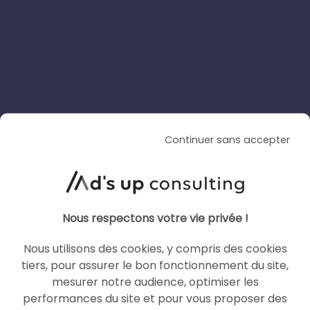
Articles similaires
SOCIAL ADS
SOCIAL ADS
Continuer sans accepter
Nous respectons votre vie privée !
ARTICLE DE BLOG
Nous utilisons des cookies, y compris des cookies
TikTok améliore sa création
tiers, pour assurer le bon fonctionnement du site,
vidéo par IA avec Dreamina
mesurer notre audience, optimiser les
performances du site et pour vous proposer des
Seedance 2.5