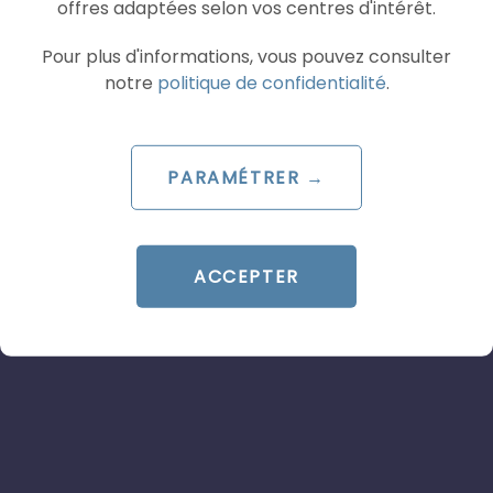
offres adaptées selon vos centres d'intérêt.
Le 4 août 2026
Pour plus d'informations, vous pouvez consulter
par
Davidson
notre
politique de confidentialité
.
LIRE L'ARTICLE
PARAMÉTRER →
SOCIAL ADS
TIKTOK ADS
ACCEPTER
ARTICLE DE BLOG