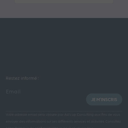
Restez informé :
Email
JE M'INSCRIS
Votre adresse email sera utilisée par Ad’s up Consulting aux fins de vous
envoyer des informations sur ses différents services et activités.
Consultez