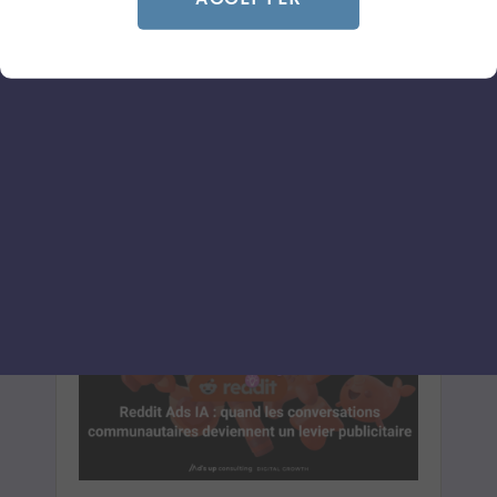
le pilotage Ads
Le 8 juillet 2026
par
Davidson
LIRE L'ARTICLE
SOCIAL ADS
SOCIAL ADS