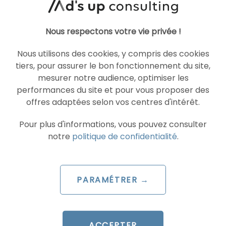
LIRE L'ARTICLE
Nous respectons votre vie privée !
Nous utilisons des cookies, y compris des cookies
tiers, pour assurer le bon fonctionnement du site,
SOCIAL ADS
mesurer notre audience, optimiser les
TIKTOK ADS
performances du site et pour vous proposer des
offres adaptées selon vos centres d'intérêt.
Pour plus d'informations, vous pouvez consulter
notre
politique de confidentialité
.
PARAMÉTRER →
ARTICLE DE BLOG
TikTok lance Agentic Hub :
les AI Skills qui redéfinissent
ACCEPTER