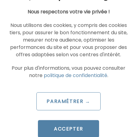
LIRE L'ARTICLE
Nous respectons votre vie privée !
Nous utilisons des cookies, y compris des cookies
SOCIAL ADS
tiers, pour assurer le bon fonctionnement du site,
TIKTOK ADS
mesurer notre audience, optimiser les
performances du site et pour vous proposer des
offres adaptées selon vos centres d'intérêt.
Pour plus d'informations, vous pouvez consulter
notre
politique de confidentialité
.
ARTICLE DE BLOG
PARAMÉTRER →
TikTok lance Agentic Hub :
les AI Skills qui redéfinissent
le pilotage Ads
ACCEPTER