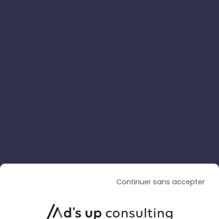
SOCIAL ADS
SOCIAL ADS
ARTICLE DE BLOG
TikTok améliore sa création
vidéo par IA avec Dreamina
Seedance 2.5
Continuer sans accepter
Le 4 août 2026
par
Davidson