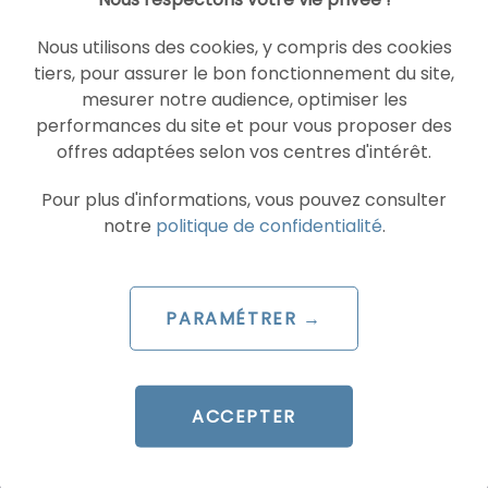
SOCIAL ADS
TIKTOK ADS
Nous utilisons des cookies, y compris des cookies
tiers, pour assurer le bon fonctionnement du site,
mesurer notre audience, optimiser les
performances du site et pour vous proposer des
offres adaptées selon vos centres d'intérêt.
Pour plus d'informations, vous pouvez consulter
notre
politique de confidentialité
.
ARTICLE DE BLOG
TikTok lance Agentic Hub :
PARAMÉTRER →
les AI Skills qui redéfinissent
le pilotage Ads
ACCEPTER
Le 8 juillet 2026
par
Davidson