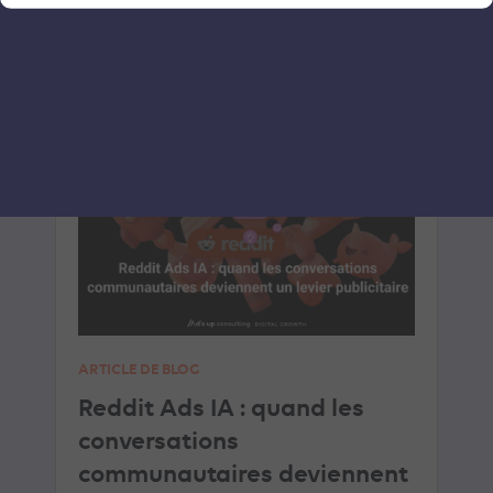
LIRE L'ARTICLE
SOCIAL ADS
SOCIAL ADS
ARTICLE DE BLOG
Reddit Ads IA : quand les
conversations
communautaires deviennent