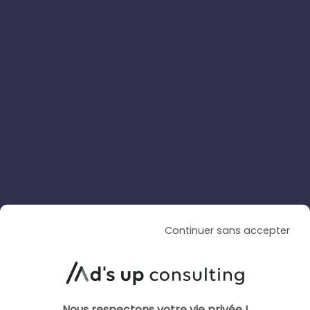
ARTICLE DE BLOG
TikTok améliore sa création
vidéo par IA avec Dreamina
Seedance 2.5
Le 4 août 2026
par
Davidson
Continuer sans accepter
LIRE L'ARTICLE
Nous respectons votre vie privée !