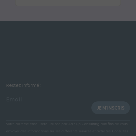
Restez informé :
Email
JE M'INSCRIS
Votre adresse email sera utilisée par Ad’s up Consulting aux fins de vous
envoyer des informations sur ses différents services et activités.
Consultez