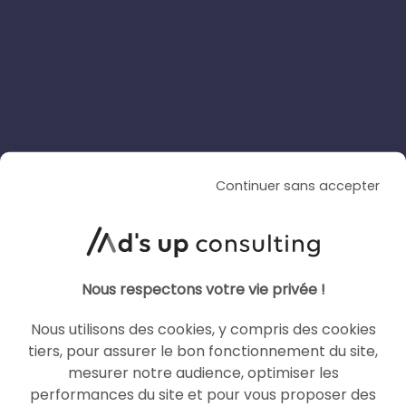
Le 4 août 2026
par
Davidson
LIRE L'ARTICLE
Continuer sans accepter
SOCIAL ADS
TIKTOK ADS
Nous respectons votre vie privée !
Nous utilisons des cookies, y compris des cookies
tiers, pour assurer le bon fonctionnement du site,
mesurer notre audience, optimiser les
performances du site et pour vous proposer des
ARTICLE DE BLOG