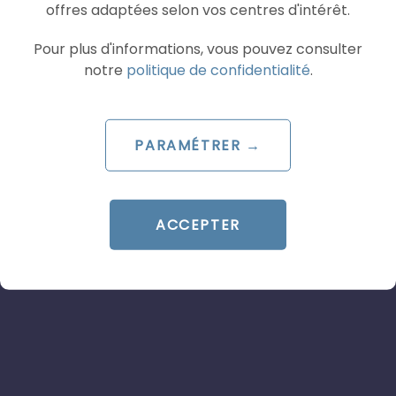
offres adaptées selon vos centres d'intérêt.
TikTok lance Agentic Hub :
les AI Skills qui redéfinissent
Pour plus d'informations, vous pouvez consulter
notre
politique de confidentialité
.
le pilotage Ads
Le 8 juillet 2026
par
Davidson
PARAMÉTRER →
LIRE L'ARTICLE
ACCEPTER
SOCIAL ADS
SOCIAL ADS