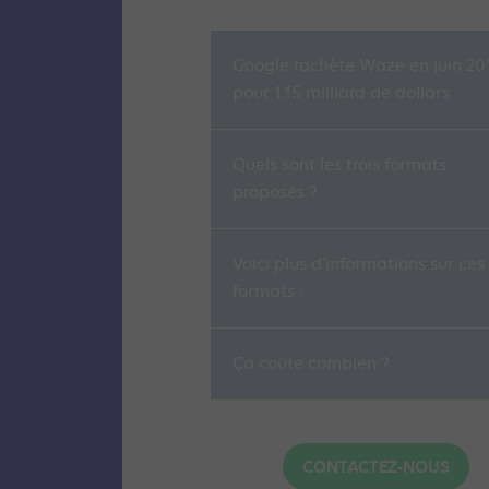
Google rachète Waze en juin 20
pour 1.15 milliard de dollars
Quels sont les trois formats
proposés ?
Voici plus d’informations sur ces
formats :
Ça coûte combien ?
CONTACTEZ-NOUS