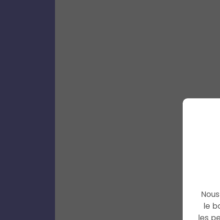
Nous 
le b
les p