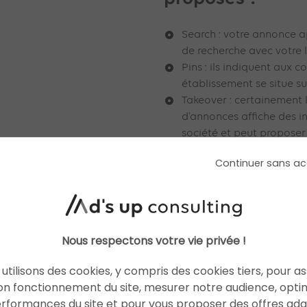
Search : votre annonce a
de recherche avec votre 
Pins : ils indiquent aux 
établissement se situe sur
Takeover : certainement le
d’annonces affiche des in
société et peut proposer
seulement quand ils sont 
Continuer sans ac
automatiquement quand 
Nous respectons votre vie privée !
utilisons des cookies, y compris des cookies tiers, pour a
on fonctionnement du site, mesurer notre audience, opti
erformances du site et pour vous proposer des offres ad