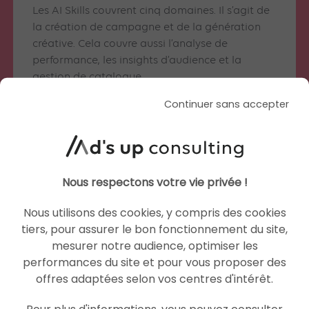
Les AI Skills couvrent cinq domaines. Il s’agit de
la création de campagne et de la génération
créative. Cela couvre aussi l’analyse de
performance, les insights d’audience et la
gestion de catalogue.
Continuer sans accepter
Peut-on connecter son propre agent IA sans
passer par une Skill ?
Oui. Les annonceurs peuvent relier directement
leur agent IA à MCP. Cela fonctionne sans
utiliser de Skill préconstruite.
Nous respectons votre vie privée !
Nous utilisons des cookies, y compris des cookies
tiers, pour assurer le bon fonctionnement du site,
mesurer notre audience, optimiser les
Articles similaires
performances du site et pour vous proposer des
offres adaptées selon vos centres d'intérêt.