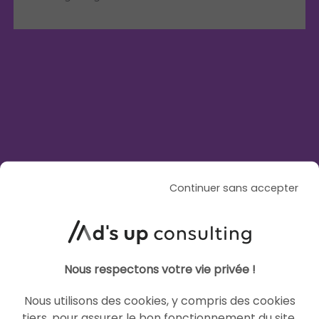
Articles similaires
IA
IA
Continuer sans accepter
Nous respectons votre vie privée !
Nous utilisons des cookies, y compris des cookies
ARTICLE DE BLOG
tiers, pour assurer le bon fonctionnement du site,