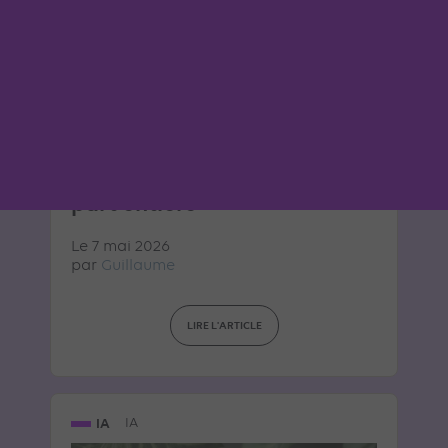
ARTICLE DE BLOG
OpenAI Ads Manager :
ChatGPT devient une
plateforme publicitaire à
part entière
Le 7 mai 2026
par
Guillaume
LIRE L'ARTICLE
IA
IA