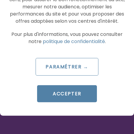
mesurer notre audience, optimiser les
Stratégie GEO : repenser
performances du site et pour vous proposer des
votre mix-média à l’ère des
offres adaptées selon vos centres d'intérêt.
AI Overviews
Pour plus d'informations, vous pouvez consulter
Le 29 juillet 2026
notre
politique de confidentialité
.
par
Saad
LIRE L'ARTICLE
PARAMÉTRER →
IA
GEA
ACCEPTER