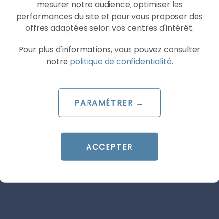
mesurer notre audience, optimiser les
internautes et prospects supplémentaires.
performances du site et pour vous proposer des
offres adaptées selon vos centres d'intérêt.
Voici donc nos préconisations pour avoir des
performances à la hauteur de vos ambitions en
Pour plus d'informations, vous pouvez consulter
cette période importante, si vous avez besoin
notre
politique de confidentialité
.
d’accompagnement pour la mise en place ou la
gestion de vos campagnes, n’hésitez pas à nous
contacter
.
PARAMÉTRER →
Bonne fête à toutes les Mamans !
ACCEPTER
Articles similaires
SEA
MICROSOFT ADS