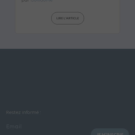
par
Guillaume
LIRE L'ARTICLE
Restez informé :
Email
JE M'INSCRIS