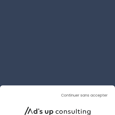
SEA
SEA
ARTICLE DE BLOG
Meilleure agence Google Ads
en 2026 : le comparatif des
10 agences les plus
Continuer sans accepter
performantes
Le 5 août 2026