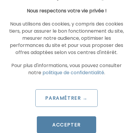
par
Guillaume
Nous respectons votre vie privée !
LIRE L'ARTICLE
Nous utilisons des cookies, y compris des cookies
tiers, pour assurer le bon fonctionnement du site,
mesurer notre audience, optimiser les
performances du site et pour vous proposer des
SEA
GOOGLE ADS
offres adaptées selon vos centres d'intérêt.
Pour plus d'informations, vous pouvez consulter
notre
politique de confidentialité
.
PARAMÉTRER →
ARTICLE DE BLOG
AI Overviews & AI Mode : le
ACCEPTER
décryptage du lancement