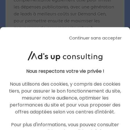
complémentarité également utile pour limiter
les dépenses publicitaires, avec une génération
de leads à meilleurs coûts sur Demand Gen,
pour permettre ensuite de maximiser les
conversions de ces prospects grâce à
Performance Max.
Continuer sans accepter
Vous souhaitez découvrir et intégrer les
campagnes Demand Gen à votre stratégie ?
N’hésitez pas à consulter notre
agence Google
Ads
.
Nous respectons votre vie privée !
Nous utilisons des cookies, y compris des cookies
tiers, pour assurer le bon fonctionnement du site,
mesurer notre audience, optimiser les
Articles similaires
performances du site et pour vous proposer des
offres adaptées selon vos centres d'intérêt.
Pour plus d'informations, vous pouvez consulter