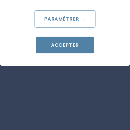
PARAMÉTRER →
ACCEPTER
ARTICLE DE BLOG
AI Overviews & AI Mode : le
décryptage du lancement
français
Le 20 juillet 2026
par
Guillaume
LIRE L'ARTICLE