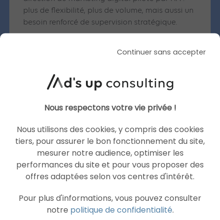
plus de flexibilité, plus de volume, mais aussi un
besoin renforcé de supervision stratégique.
Vous souhaitez fiabiliser vos données e-
Continuer sans accepter
commerce et activer ces nouveaux leviers ?
N’hésitez pas à contacter notre
agence Google
Ads
pour vous accompagner dans l’intégration
des outils Google.
Nous respectons votre vie privée !
Nous utilisons des cookies, y compris des cookies
tiers, pour assurer le bon fonctionnement du site,
Articles similaires
mesurer notre audience, optimiser les
performances du site et pour vous proposer des
offres adaptées selon vos centres d'intérêt.
Pour plus d'informations, vous pouvez consulter
SEA
GOOGLE ADS
notre
politique de confidentialité
.