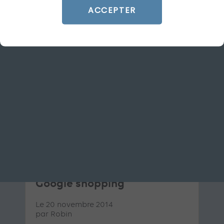
ACCEPTER
ARTICLE DE BLOG
Affichez des promotions sur
Google shopping
Le 20 novembre 2014
par
Robin