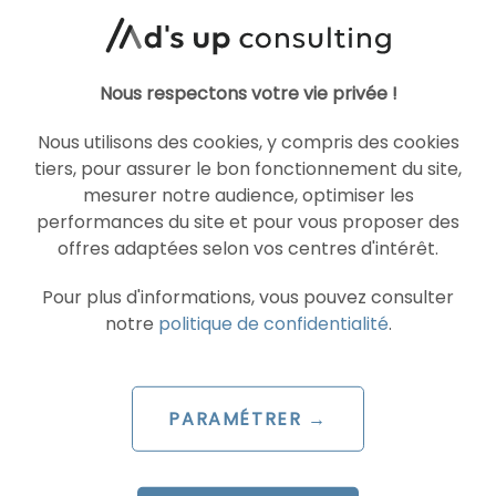
ARTICLE DE BLOG
Nous respectons votre vie privée !
Utilisation des micro-
Nous utilisons des cookies, y compris des cookies
moments : quels
tiers, pour assurer le bon fonctionnement du site,
changements dans Shopping
mesurer notre audience, optimiser les
?
performances du site et pour vous proposer des
offres adaptées selon vos centres d'intérêt.
Le 21 juillet 2015
par
Anne-Sophie
Pour plus d'informations, vous pouvez consulter
notre
politique de confidentialité
.
LIRE L'ARTICLE
PARAMÉTRER →
SEA
SHOPPING ADS