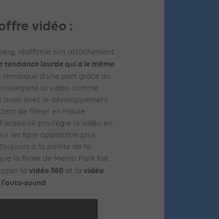
ffre vidéo :
rberg, réaffirme son attachement
ne tendance lourde qui a le même
le remarque d’une part grâce au
privilégient la vidéo comme
 aussi avec le développement
tent de filmer en Haute
 Facebook privilégie la vidéo en
r les faire apparaître plus
. Toujours à la pointe de la
que la firme de Menlo Park fait
vidéo 360
vidéo
opper la
et la
l’auto-sound
t
.