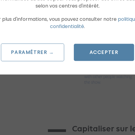
selon vos centres d'intérêt.
problème une vidéo sur sa pa
succès des nombreuses pages
 plus d'informations, vous pouvez consulter notre
politiq
d’auteur
. Facebook devra fa
confidentialité
.
faire pérenniser sa platefor
PARAMÉTRER →
ACCEPTER
Capitaliser sur le