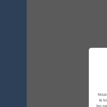
Nous 
le b
les p