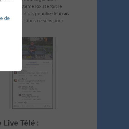
ge. Ce système laxiste fait le
droit
 « buzz », mais pénalise le
ue de
ire un effort dans ce sens pour
me vidéo.
 Live Télé :