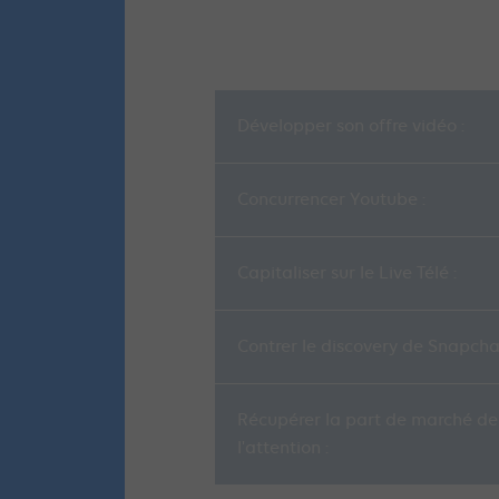
Développer son offre vidéo :
Concurrencer Youtube :
Capitaliser sur le Live Télé :
Contrer le discovery de Snapchat
Récupérer la part de marché de
l'attention :