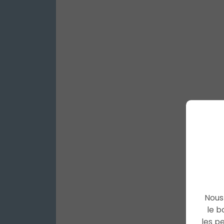
Nous 
le b
les p