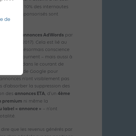
 ajouter les 10% des internautes
 résultats sponsorisés sont
ue de
lisation des annonces AdWords
par
vs 48% en 2017). Cela est lié au
autes ont désormais conscience
 et s’en détournent – mais aussi à
 latérales dans le courant de
s tentatives de Google pour
 annonces n’ont visiblement pas
 d’absorber la suppression des
annonces ETA
4ème
ion des
, d’un
on premium
ni même la
u label « annonce »
– n’ont
talité.
dire que les revenus générés par