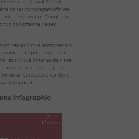
t annonceur utilisant Google
alité de ses campagnes afin de
 se voir attribuer par Google un
ant ainsi l’atteinte de ses
 sont néanmoins à relativiser sur
ne premium accapare la majeure
r à l’esprit que l’internaute visite
d’une requête. La stratégie de
ur dans les résultats est donc
u’il n’y paraît.
une infographie