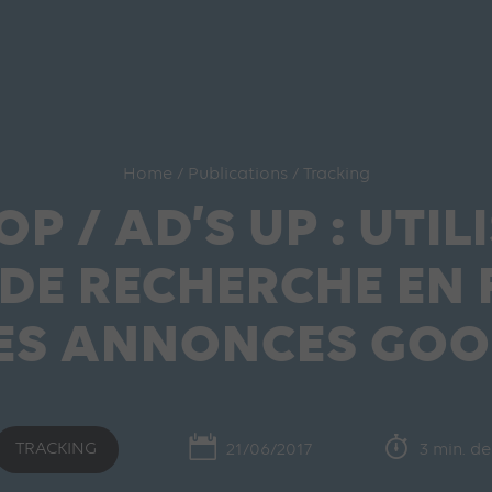
Home
/
Publications
/
Tracking
P / AD’S UP : UTI
DE RECHERCHE EN 
DES ANNONCES GO
TRACKING
21/06/2017
3 min. de