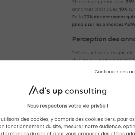
35%
Shopping apparaissent,
10%
annonces classiques,
sur
20% des personnes qui u
Enfin
jamais sur les annonces AdW
Perception des an
26% des internautes qui util
de cliquer sur une publicité l
annonce AdWords. Parmi les 
Continuer sans ac
70% estiment que
conscience,
leurs besoins
.
Quelques éléments 
décryptage
Nous respectons votre vie privée !
utilisons des cookies, y compris des cookies tiers, pour a
Depuis la dernière étude men
on fonctionnement du site, mesurer notre audience, opti
Consulting en 2013, Google (
erformances du site et pour vous proposer des offres ad
conserve son quasi-monopole 