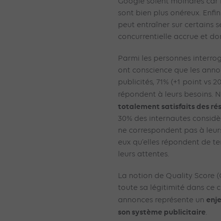
Google soient moindres car l
sont bien plus onéreux. Enfi
peut entraîner sur certains 
concurrentielle accrue et d
Parmi les personnes interrog
ont conscience que les ann
publicités, 71% (+1 point vs 2
répondent à leurs besoins.
totalement satisfaits des rés
30% des internautes consid
ne correspondent pas à leur
eux qu’elles répondent de t
leurs attentes.
La notion de Quality Score 
toute sa légitimité dans ce 
enj
annonces représente un
son système publicitaire
.