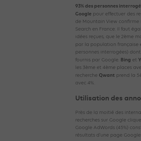
93% des personnes interrogé
Google
pour effectuer des re
de Mountain View confirme 
Search en France. Il faut ég
idées reçues, que le 2ème mo
par la population française 
personnes interrogées) dont 
Bing
Y
fournis par Google.
et
les 3ème et 4ème places avec
Qwant
recherche
prend la 5
avec 4%.
Utilisation des an
Près de la moitié des intern
recherches sur Google cliquen
Google AdWords (45%) consti
résultats d’une page Google