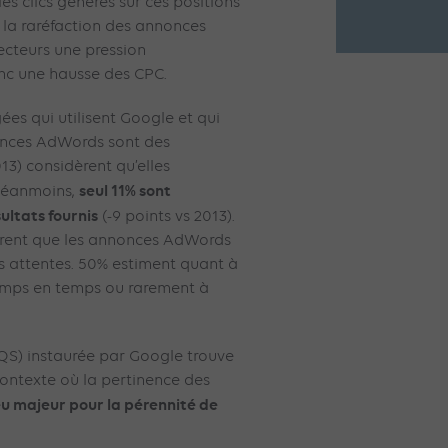
es clics générés sur ces positions
n la raréfaction des annonces
secteurs une pression
onc une hausse des CPC.
ées qui utilisent Google et qui
onces AdWords sont des
013) considèrent qu’elles
seul 11%
sont
 Néanmoins,
ultats fournis
(-9 points vs 2013).
èrent que les annonces AdWords
s attentes. 50% estiment quant à
emps en temps ou rarement à
(QS) instaurée par Google trouve
contexte où la pertinence des
eu majeur pour la pérennité de