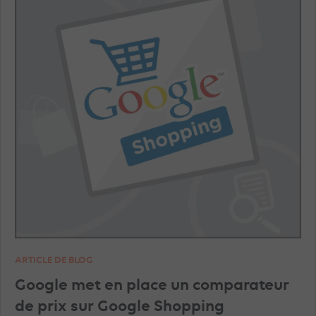
MICROSOFT ADS
INSTAGRAM ADS
TRACKING
TIKTOK ADS
YOUTUBE ADS
PINTEREST ADS
IA
FORMATION
SNAPCHAT ADS
AMAZON ADS
DISPLAY & RTB
PROGRAMMATIQUE
LINKEDIN ADS
GOOGLE ANALYTICS
ARTICLE DE BLOG
Google met en place un comparateur
UNCATEGORIZED
GEO
WAZE ADS
de prix sur Google Shopping