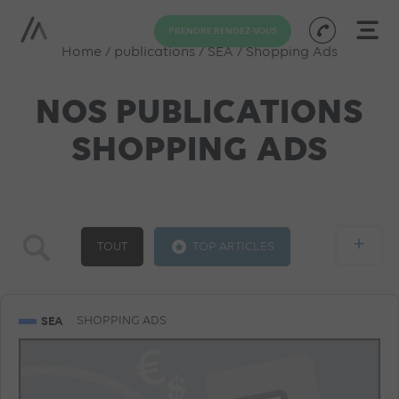
PRENDRE RENDEZ-VOUS
Home
/
publications
/
SEA
/
Shopping Ads
NOS PUBLICATIONS
SHOPPING ADS
+
TOUT
TOP ARTICLES
GOOGLE ADS
SOCIAL ADS
SEA
SEA
SHOPPING ADS
FACEBOOK ADS
SHOPPING ADS
SEO