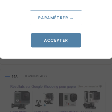
ARTICLE DE BLOG
Facebook Product Ads concurrence
PARAMÉTRER →
Google shopping
Le 18 février 2015
par
Robin
ACCEPTER
LIRE L'ARTICLE
SEA
SHOPPING ADS