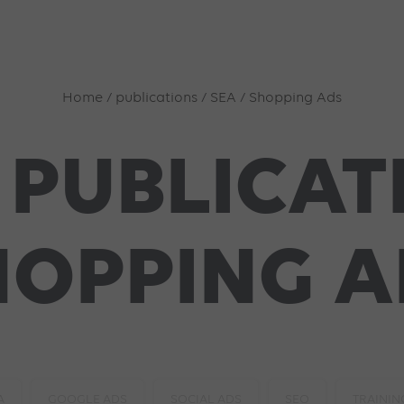
Home
/
publications
/
SEA
/
Shopping Ads
 PUBLICAT
HOPPING A
A
GOOGLE ADS
SOCIAL ADS
SEO
TRAININ