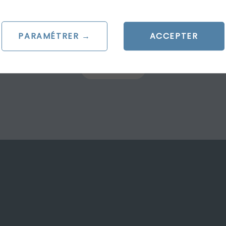
ET A FREE CUSTOM QUO
PARAMÉTRER →
ACCEPTER
CONTACT US