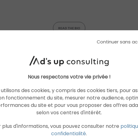
READ THE BIO
Continuer sans ac
Nous respectons votre vie privée !
utilisons des cookies, y compris des cookies tiers, pour a
on fonctionnement du site, mesurer notre audience, opti
erformances du site et pour vous proposer des offres ad
selon vos centres d'intérêt.
 plus d'informations, vous pouvez consulter notre
politiq
h & Shopping, Social Ads, SEO, UX, Programm
confidentialité
.