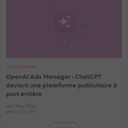
TIKTOK ADVERTISEMENTS
FACEBOOK ADVERTISEMENTS
INSTAGRAM ADVERTISEMENTS
YOUTUBE ADS
ARTICLE DE BLOG
GEO
MICROSOFT ADVERTISING
DATA
OpenAI Ads Manager : ChatGPT
devient une plateforme publicitaire à
PINTEREST ADVERTISEMENTS
UNCATEGORISED
part entière
Le 7 May 2026
IN-HOUSE
TRACKING
TOP ARTICLES
par
Guillaume
AMAZON ADVERTISING
DISPLAY & RTB