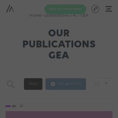
MAKE AN APPOINTMENT
Home
/
publications
/
AI
/
GEA
OUR
PUBLICATIONS
GEA
+
TOUT
TOP ARTICLES
SEA
GOOGLE ADS
SOCIAL ADS
SEO
AI
AI
TRAINING
AI
PROGRAMMATIC