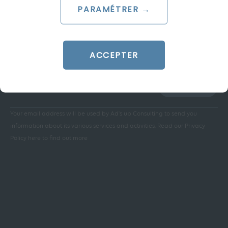
PARAMÉTRER →
Stay informed:
ACCEPTER
SUBSCRIBE
Your email address will be used by Ad's up Consulting to send you
information about its various services and activities.
Read our Privacy
Policy here to find out more